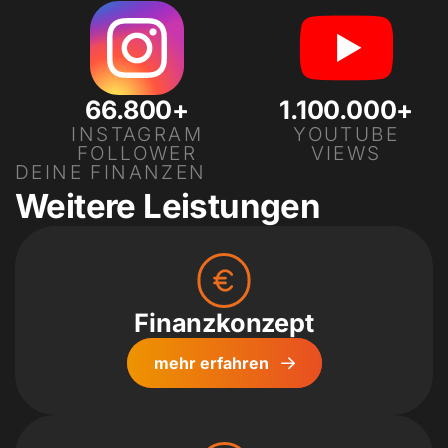
66.800+
1.100.000+
INSTAGRAM
YOUTUBE
FOLLOWER
VIEWS
DEINE FINANZEN
Instagram
Youtube
Weitere Leistungen
Finanz­konzept
mehr erfahren